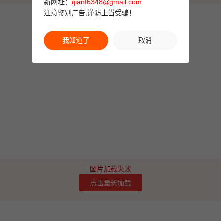
新网址：
qianf6348@gmail.com
注意鉴别广告,谨防上当受骗！
我知道了
取消
图片加载失败
点击重新加载