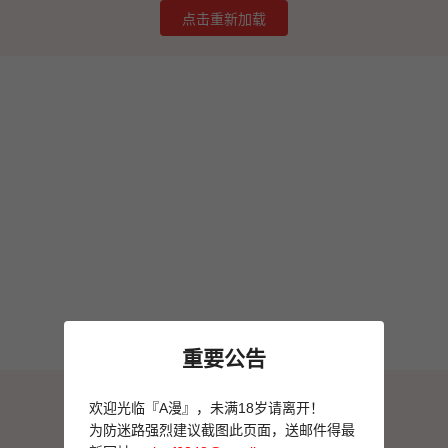
点击重新加载
重要公告
图片加载失败
欢迎光临『A漫』，未满18岁请离开！
点击重新加载
为防迷路强烈建议截图此页面，送邮件得最