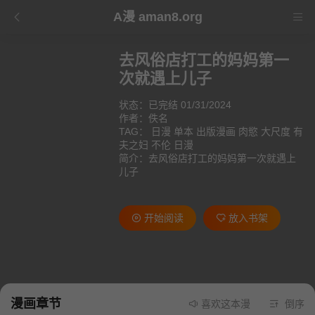
A漫 aman8.org
去风俗店打工的妈妈第一
次就遇上儿子
状态：已完结 01/31/2024
作者：
佚名
TAG：
日漫
单本
出版漫画
肉慾
大尺度
有
夫之妇
不伦
日漫
简介：去风俗店打工的妈妈第一次就遇上
儿子
开始阅读
放入书架
漫画章节
喜欢这本漫画就请不要忘记
倒序