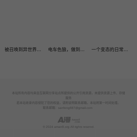
被召唤到异世界，然后成为半龙骑士长
电车色狼，做到高潮为止！
一个变态的日常生活AnotherStory/一个变态的日常生活外传/APervert'sDailyLifeAS/闯进她的生活AS[禁漫汉化组]
本站所有内容均来自互联网分享站点所提供的公开引用资源，未提供资源上传、存储
服务
若本站收录内容侵犯了您的权益，请附说明联系邮箱，本站将第一时间处理。
联系邮箱：
sanfeng687@gmail.com
© 2024 aman8.org All rights reservd.