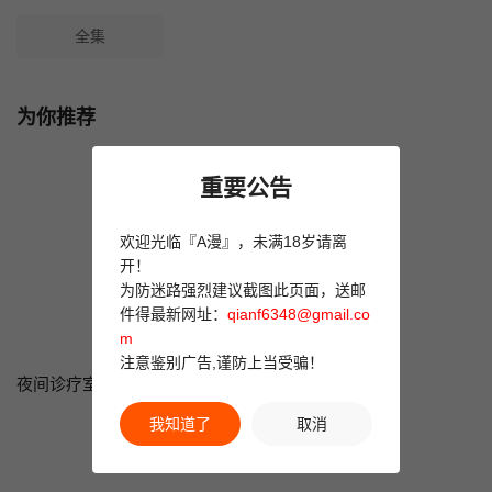
全集
为你推荐
重要公告
欢迎光临『A漫』，未满18岁请离
开！
为防迷路强烈建议截图此页面，送邮
件得最新网址：
qianf6348@gmail.co
m
注意鉴别广告,谨防上当受骗！
夜间诊疗室
金瓶梅
夜伽妻
我知道了
取消