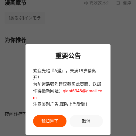
漫画章节
喜欢这本漫画就请不要忘
倒序
[あるぷ]インモラ
为你推荐
重要公告
欢迎光临『A漫』，未满18岁请离
开！
为防迷路强烈建议截图此页面，送邮
件得最新网址：
qianf6348@gmail.co
m
注意鉴别广告,谨防上当受骗！
夜间诊疗室
金瓶梅
夜伽妻
我知道了
取消