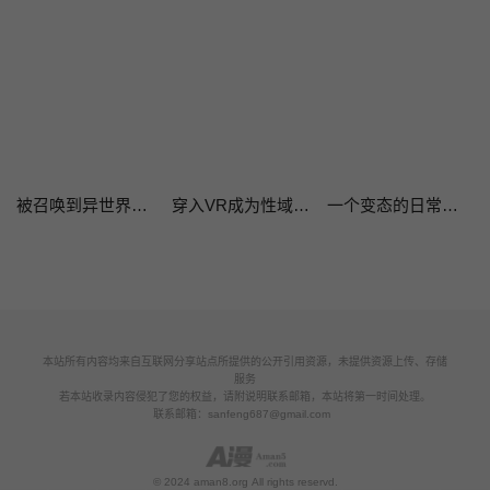
被召唤到异世界，然后成为半龙骑士长
穿入VR成为性域猎人
一个变态的日常生活AnotherStory/一个变态的日常生活外传/APervert'sDailyLifeAS/闯进她的生活AS[禁漫汉化组]
本站所有内容均来自互联网分享站点所提供的公开引用资源，未提供资源上传、存储
服务
若本站收录内容侵犯了您的权益，请附说明联系邮箱，本站将第一时间处理。
联系邮箱：
sanfeng687@gmail.com
© 2024 aman8.org All rights reservd.