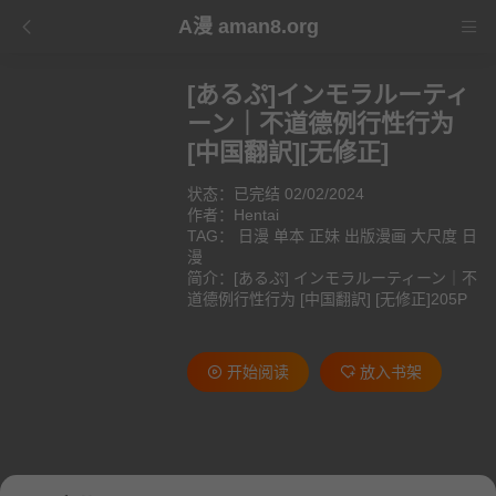
A漫 aman8.org
[あるぷ]インモラルーティ
ーン｜不道德例行性行为
[中国翻訳][无修正]
状态：已完结 02/02/2024
作者：
Hentai
TAG：
日漫
单本
正妹
出版漫画
大尺度
日
漫
简介：[あるぷ] インモラルーティーン｜不
道德例行性行为 [中国翻訳] [无修正]205P
开始阅读
放入书架