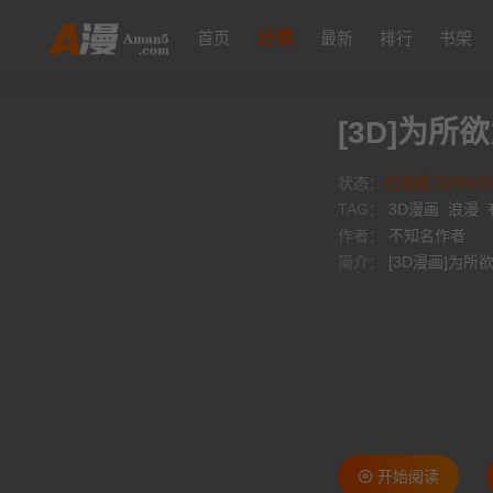
分类
首页
最新
排行
书架
[3D]为所
状态：
已完结 02/05/2
TAG：
3D漫画
浪漫
作者：
不知名作者
简介：
[3D漫画]为所
开始阅读