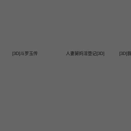
[3D]斗罗玉传
人妻舅妈淫堕记[3D]