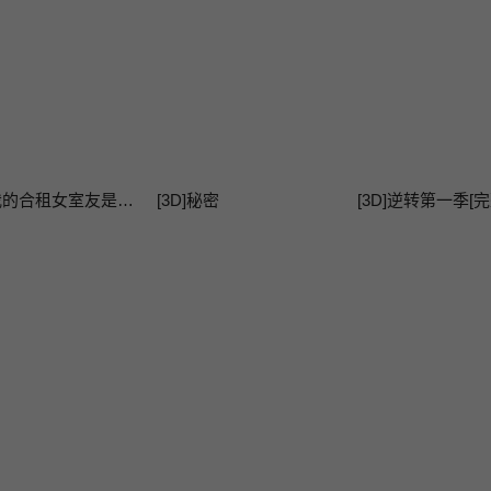
[3D]我的合租女室友是不是过于淫荡了
[3D]秘密
[3D]逆转第一季[完