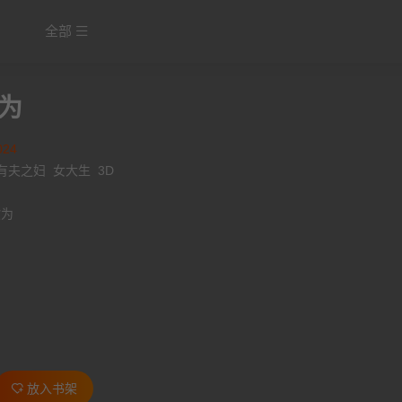
全部
欲为
024
有夫之妇
女大生
3D
欲为
放入书架