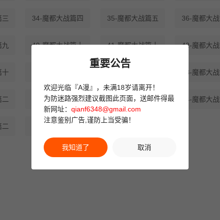
篇三
34-魔都大战篇四
35-魔都大战篇五
36-魔都大
篇九
40-魔都大战篇十
41-魔都大战篇十
42-魔都大
重要公告
篇十
46-魔都大战篇十
47-魔都大战篇十
48-魔都大
欢迎光临『A漫』，未满18岁请离开！
为防迷路强烈建议截图此页面，送邮件得最
篇二
52-魔都大战篇二
53-魔都大战篇二
54-魔都大
新网址：
qianf6348@gmail.com
注意鉴别广告,谨防上当受骗！
篇二
58-魔都大战篇最
势力简介
我知道了
取消