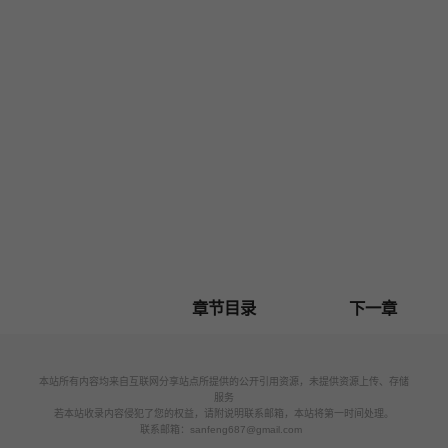
章节目录
下一章
本站所有内容均来自互联网分享站点所提供的公开引用资源，未提供资源上传、存储
服务
若本站收录内容侵犯了您的权益，请附说明联系邮箱，本站将第一时间处理。
联系邮箱：
sanfeng687@gmail.com