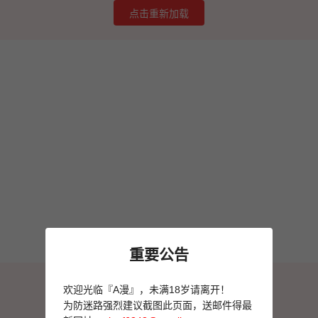
点击重新加载
重要公告
图片加载失败
欢迎光临『A漫』，未满18岁请离开！
点击重新加载
为防迷路强烈建议截图此页面，送邮件得最