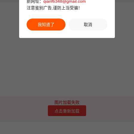
新网址：
qianf6348@gmail.com
注意鉴别广告,谨防上当受骗！
我知道了
取消
图片加载失败
点击重新加载