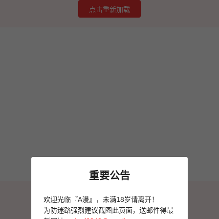
点击重新加载
重要公告
图片加载失败
欢迎光临『A漫』，未满18岁请离开！
点击重新加载
为防迷路强烈建议截图此页面，送邮件得最