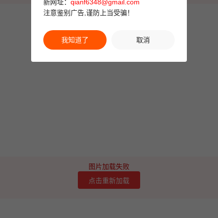
新网址：
qianf6348@gmail.com
注意鉴别广告,谨防上当受骗！
我知道了
取消
图片加载失败
点击重新加载