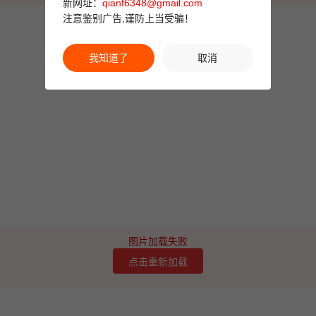
新网址：
qianf6348@gmail.com
注意鉴别广告,谨防上当受骗！
我知道了
取消
图片加载失败
点击重新加载