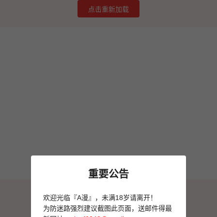
点击重新加载
重要公告
图片加载失败
欢迎光临『A漫』，未满18岁请离开！
点击重新加载
为防迷路强烈建议截图此页面，送邮件得最