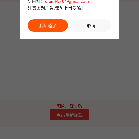
新网址：
qianf6348@gmail.com
注意鉴别广告,谨防上当受骗！
我知道了
取消
图片加载失败
点击重新加载