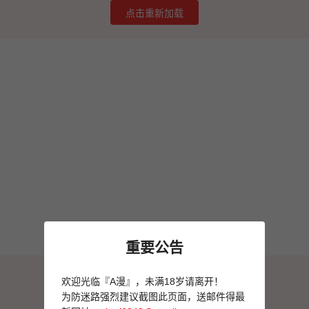
点击重新加载
重要公告
图片加载失败
欢迎光临『A漫』，未满18岁请离开！
点击重新加载
为防迷路强烈建议截图此页面，送邮件得最