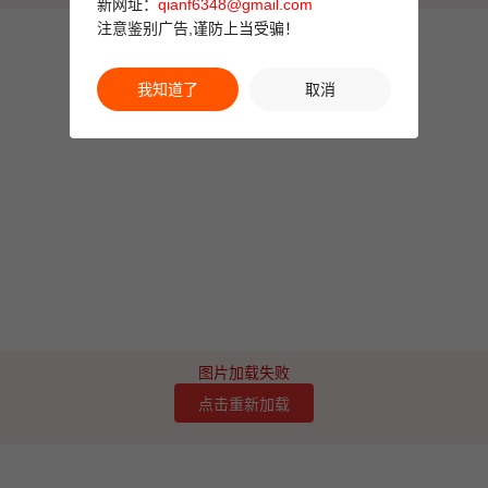
新网址：
qianf6348@gmail.com
注意鉴别广告,谨防上当受骗！
我知道了
取消
图片加载失败
点击重新加载