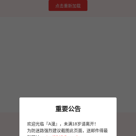
点击重新加载
重要公告
图片加载失败
欢迎光临『A漫』，未满18岁请离开！
点击重新加载
为防迷路强烈建议截图此页面，送邮件得最