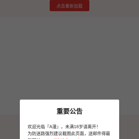
点击重新加载
重要公告
图片加载失败
欢迎光临『A漫』，未满18岁请离开！
点击重新加载
为防迷路强烈建议截图此页面，送邮件得最