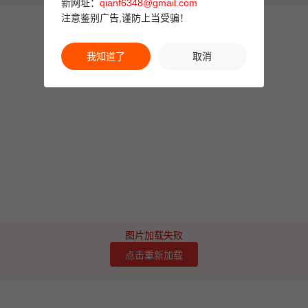
新网址：
qianf6348@gmail.com
注意鉴别广告,谨防上当受骗！
我知道了
取消
图片加载失败
点击重新加载