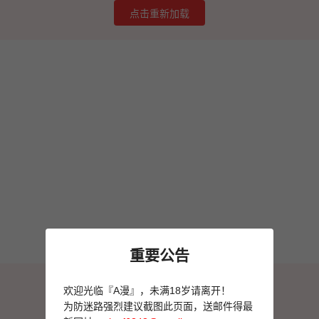
点击重新加载
重要公告
图片加载失败
欢迎光临『A漫』，未满18岁请离开！
点击重新加载
为防迷路强烈建议截图此页面，送邮件得最