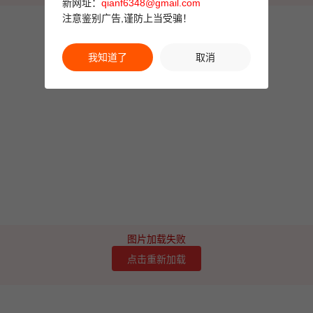
新网址：
qianf6348@gmail.com
注意鉴别广告,谨防上当受骗！
我知道了
取消
图片加载失败
点击重新加载