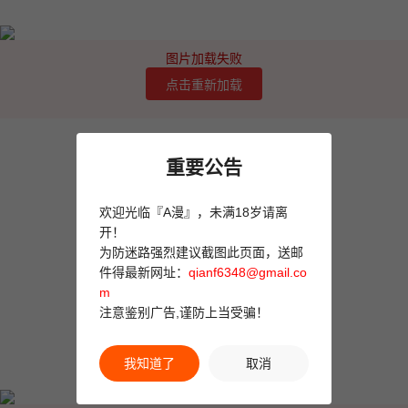
图片加载失败
点击重新加载
重要公告
欢迎光临『A漫』，未满18岁请离
开！
为防迷路强烈建议截图此页面，送邮
件得最新网址：
qianf6348@gmail.co
m
注意鉴别广告,谨防上当受骗！
我知道了
取消