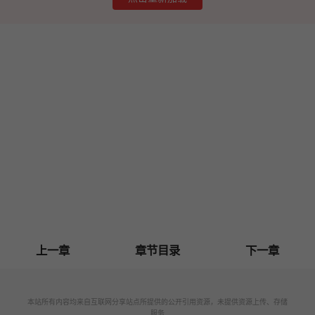
上一章
章节目录
下一章
本站所有内容均来自互联网分享站点所提供的公开引用资源，未提供资源上传、存储
服务