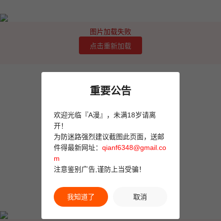
图片加载失败
点击重新加载
重要公告
欢迎光临『A漫』，未满18岁请离
开！
为防迷路强烈建议截图此页面，送邮
件得最新网址：
qianf6348@gmail.co
m
注意鉴别广告,谨防上当受骗！
我知道了
取消