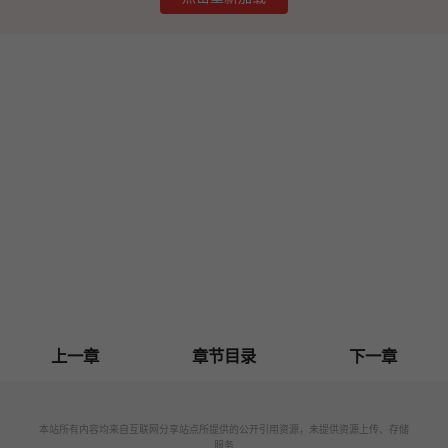
上一章
章节目录
下一章
本站所有内容均来自互联网分享站点所提供的公开引用资源，未提供资源上传、存储
服务